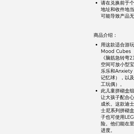
请在兑换前于
地址和收件地
可能导致产品
商品介绍：
用这款适合游玩与
Mood Cub
《脑筋急转弯2
空间可放小型宝
乐乐和Anxi
记忆球），以及戴
工玩偶）。
此儿童拼砌盒
让大孩子配合
成长。这款迪
士尼系列拼砌
子也可使用LEG
险。他们能在里
进度。