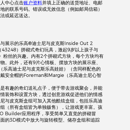
个人中心点击
账户资料
并填上正确的送货地址、电邮
当地的联系号码。错误或无效信息（例如邮局信箱）
无法或延迟送达。
展示的乐高®迪士尼与皮克斯Inside Out 2
es（43248）拼砌式奇幻玩具，激起9岁以上孩子与
》粉丝的兴趣。内有2个拼砌式方块，每个方块均有
物。此外，还有9片心情板、摆放方块的展示座、
ety（乐高迪士尼与皮克斯乐高娃娃）（含同样配色的
安全帽的Foreman和Margie（乐高迪士尼心智
组是有趣的奇幻送礼点子，便于带去游戏聚会，并能
心情装饰和设置方块，透过创意游戏促进他们的情感
士尼与皮克斯盒组可加入其他酷炫盒组，包括乐高迪
盒组（所有盒组皆为单独贩售），让游戏更丰富。孩
O Builder应用程序，享受简单又直觉的拼砌冒
面的3D模式中放大与旋转模型、储存盒组和追踪