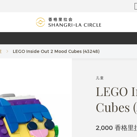
童
LEGO Inside Out 2 Mood Cubes (43248)
儿童
LEGO I
Cubes (
2,000 香格