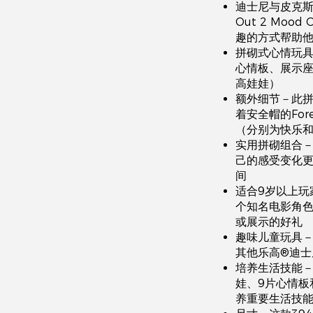
迪士尼与皮克斯
Out 2 Mo
趣的方式帮助
拼砌式心情玩具
心情板、展示座
高娃娃）
额外细节－此
着安全帽的For
（分别为快乐
实用拼砌组合
己的感受变化
间
适合9岁以上玩
个知名电影角
或展示的好礼
趣味儿童玩具－
其他乐高®迪士
培养生活技能－
娃、9片心情板
养重要生活技