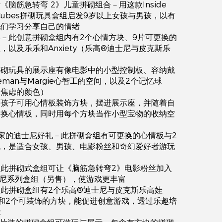
《脑筋急转弯 2》儿童拼砌组合－用这款Inside
od Cubes拼砌玩具盒组启发9岁以上女孩与男孩，以有
他们学习分享自己的情绪
－此创意拼砌盒组内有2个心情方块、9片可更换的
，以及乐乐和Anxiety（乐高®迪士尼与皮克斯乐
拼砌玩具的展示座有像电影中的小型控制板、容纳戴
eman与Margie心智工的空间，以及2个记忆球
和焦虑的颜色）
－孩子可用心情板装饰方块，摆进展示座，并随着自
更换心情板，同时用每个方块当作小型宝物的收纳空
家的迪士尼好礼－此拼砌盒组有可更换的心情板与2
色，是适合女孩、男孩、电影粉丝和奇幻爱好者游玩
此拼砌式盒组可让《脑筋急转弯2》电影粉丝加入
尼系列盒组（另售），使游戏更丰富
此拼砌盒组有2个乐高®迪士尼与皮克斯乐高娃
和2个可装饰的方块，能促进创意游戏，透过乐趣培
能