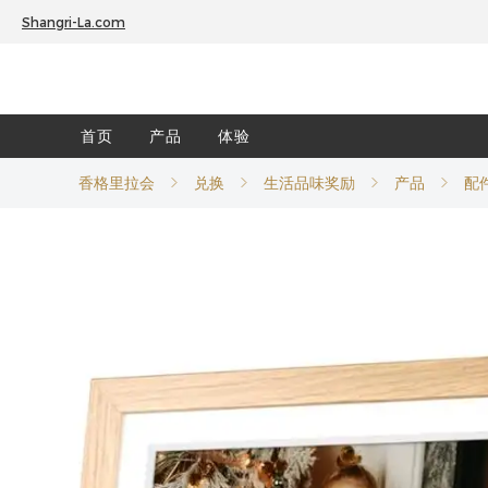
Shangri-La.com
首页
产品
体验
香格里拉会
兑换
生活品味奖励
产品
配