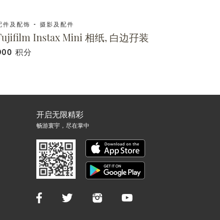
配件及配饰 - 摄影及配件
Fujifilm Instax Mini 相纸, 白边孖装
900 积分
开启无限精彩
畅游寰宇，尽在掌中