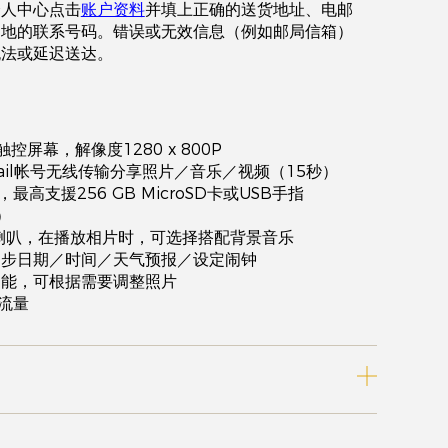
个人中心点击
账户资料
并填上正确的送货地址、电邮
当地的联系号码。错误或无效信息（例如邮局信箱）
无法或延迟送达。
S触控屏幕，解像度1280 x 800P
mail帐号无线传输分享照片／音乐／视频（15秒）
最高支援256 GB MicroSD卡或USB手指
）
 喇叭，在播放相片时，可选择搭配背景音乐
同步日期／时间／天气预报／设定闹钟
功能，可根据需要调整照片
端流量