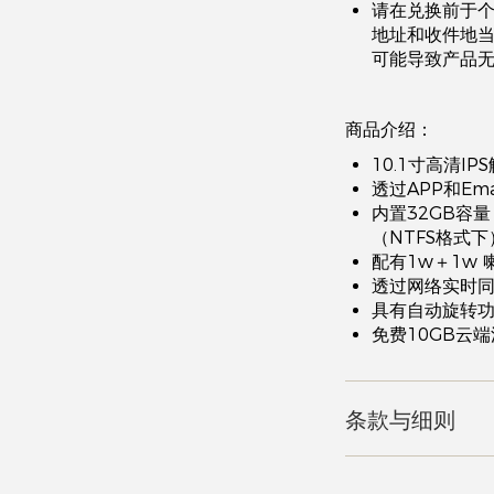
请在兑换前于
地址和收件地
可能导致产品
商品介绍：
10.1寸高清IP
透过APP和E
内置32GB容量，
（NTFS格式下
配有1w＋1w
透过网络实时
具有自动旋转
免费10GB云
条款与细则