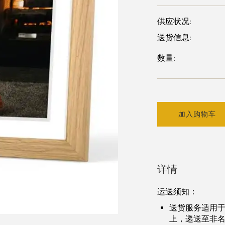
供应状况:
送货信息:
数量:
加入购物车
详情
运送须知
：
送货服务适用
上，递送至非