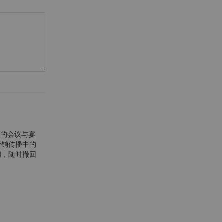
供的会议与宴
营销传播中的
阅，随时撤回
。