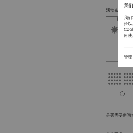
我们
活动布局
我们
圆桌式
验以
Co
何使
管理 
剧院
是否需要房间