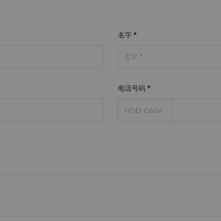
名字
*
电话号码
*
+IDD Code