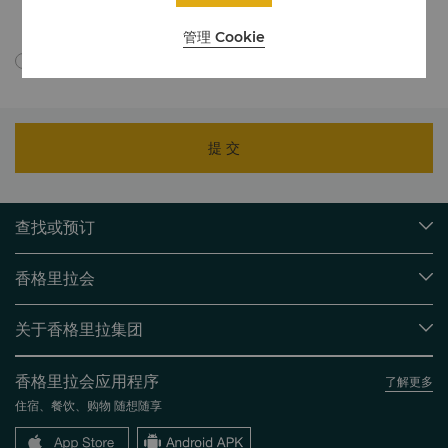
如需详细了解，我们如何处理您的个人数据，请点击此处查看我们的
隐私
政策
。
管理 Cookie
我同意依据隐私政策跨境传输我的个人信息。
提 交
查找或预订
我们的目的地
香格里拉会
查找预订
会员计划概述
会议与宴会
关于香格里拉集团
加入香格里拉会
餐厅与酒吧
关于我们
我的账户
投资咨询
香格里拉会应用程序
了解更多
我们的酒店品牌
常见问题
职业发展
住宿、餐饮、购物 随想随享
香格里拉中心
联络我们
企业社会责任
香格里拉公寓
新闻稿