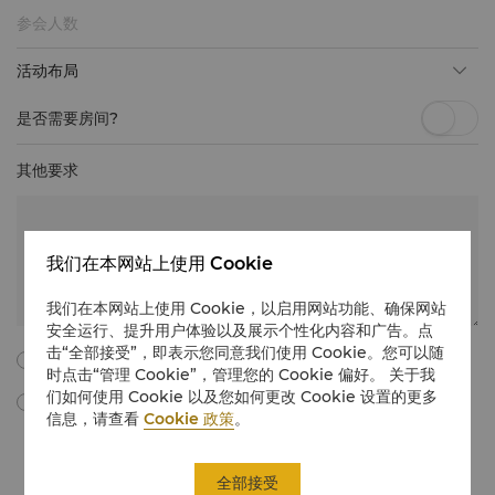
活动布局
是否需要房间?
其他要求
我们在本网站上使用 Cookie
我们在本网站上使用 Cookie，以启用网站功能、确保网站
安全运行、提升用户体验以及展示个性化内容和广告。点
击“全部接受”，即表示您同意我们使用 Cookie。您可以随
我同意以下所有的条款与细则。
时点击“管理 Cookie”，管理您的 Cookie 偏好。 关于我
们如何使用 Cookie 以及您如何更改 Cookie 设置的更多
勾选此框，我同意通过电子邮件接收由“香格里拉国际酒店管理有限公
信息，请查看
Cookie 政策
。
司”所提供的会议与宴会营销材料、促销信息、更新等。我理解，我可以
通过遵循有关会议和宴会的营销传播中的取消订阅说明，或通过电子邮件
在
unsubscribe@shangri-la.com
上取消订阅，随时撤回我的同意。
全部接受