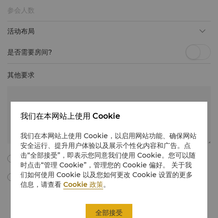
活动布局
是否需要房间?
其他要求
我们在本网站上使用 Cookie
我们在本网站上使用 Cookie，以启用网站功能、确保网站
安全运行、提升用户体验以及展示个性化内容和广告。点
击“全部接受”，即表示您同意我们使用 Cookie。您可以随
我同意以下所有的条款与细则。
时点击“管理 Cookie”，管理您的 Cookie 偏好。 关于我
们如何使用 Cookie 以及您如何更改 Cookie 设置的更多
勾选此框，我同意通过电子邮件接收由“香格里拉国际酒店管理有限公
信息，请查看
Cookie 政策
。
司”所提供的会议与宴会营销材料、促销信息、更新等。我理解，我可以
通过遵循有关会议和宴会的营销传播中的取消订阅说明，或通过电子邮件
在
unsubscribe@shangri-la.com
上取消订阅，随时撤回我的同意。
全部接受