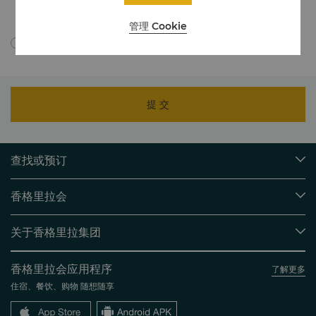
如需详细了解，我们如何处理您的个人数据，请点击此处查看我们的
隐私
政策
。
管理 Cookie
我同意依据隐私政策跨境传输我的个人信息。
提 交
查找或预订
我们的目的地
香格里拉会
查找预订
会员计划概述
会议与宴会
关于香格里拉集团
加入香格里拉会
餐厅与酒吧
关于我们
我的账户
投资咨询
香格里拉会应用程序
了解更多
我们的酒店品牌
常见问题
职业发展
住宿、餐饮、购物 随想随享
香格里拉中心
联络我们
企业社会责任
香格里拉公寓
新闻稿