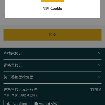
如需详细了解，我们如何处理您的个人数据，请点击此处查看我们的
隐私
政策
。
管理 Cookie
我同意依据隐私政策跨境传输我的个人信息。
提 交
查找或预订
我们的目的地
香格里拉会
查找预订
会员计划概述
会议与宴会
关于香格里拉集团
加入香格里拉会
餐厅与酒吧
关于我们
我的账户
投资咨询
香格里拉会应用程序
了解更多
我们的酒店品牌
常见问题
职业发展
住宿、餐饮、购物 随想随享
香格里拉中心
联络我们
企业社会责任
香格里拉公寓
新闻稿