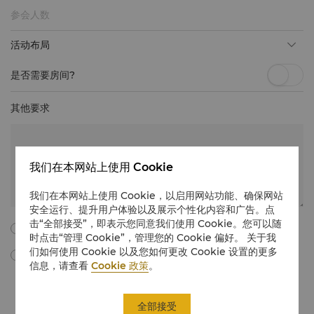
活动布局
是否需要房间?
其他要求
我们在本网站上使用 Cookie
我们在本网站上使用 Cookie，以启用网站功能、确保网站
安全运行、提升用户体验以及展示个性化内容和广告。点
击“全部接受”，即表示您同意我们使用 Cookie。您可以随
我同意以下所有的条款与细则。
时点击“管理 Cookie”，管理您的 Cookie 偏好。 关于我
们如何使用 Cookie 以及您如何更改 Cookie 设置的更多
勾选此框，我同意通过电子邮件接收由“香格里拉国际酒店管理有限公
信息，请查看
Cookie 政策
。
司”所提供的会议与宴会营销材料、促销信息、更新等。我理解，我可以
通过遵循有关会议和宴会的营销传播中的取消订阅说明，或通过电子邮件
在
unsubscribe@shangri-la.com
上取消订阅，随时撤回我的同意。
全部接受