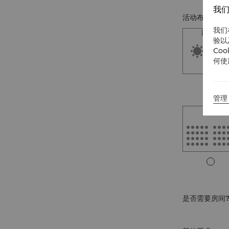
我们
活动布局
我们
圆桌式
验以
Co
何使
管理 
剧院
是否需要房间