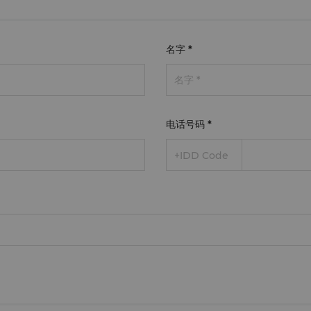
名字
*
电话号码
*
+IDD Code