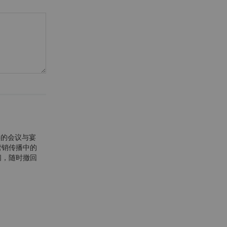
供的会议与宴
营销传播中的
阅，随时撤回
。