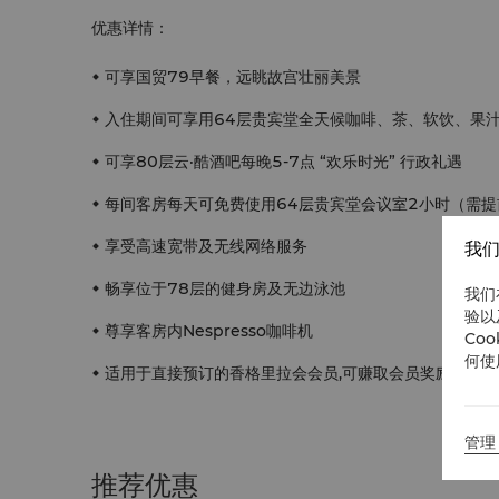
优惠详情：
可享国贸79早餐，远眺故宫壮丽美景
入住期间可享用64层贵宾堂全天候咖啡、茶、软饮、果
可享80层云·酷酒吧每晚5-7点 “欢乐时光” 行政礼遇
每间客房每天可免费使用64层贵宾堂会议室2小时（需
享受高速宽带及无线网络服务
我们
畅享位于78层的健身房及无边泳池
我们
验以
尊享客房内Nespresso咖啡机
Co
何使
适用于直接预订的香格里拉会会员,可赚取会员奖励积分
管理 
推荐优惠