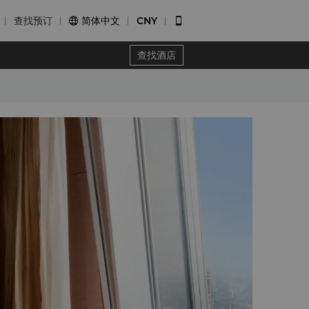
查找预订
简体中文
CNY


查找酒店