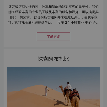
盛贸饭店深知连通性、效率和智能功能对宾客的重要性。我们
拥有经验丰富的专业员工以及丰富的服务和设施，可以满足宾
客的一切需求。 如任何所需服务并未在此处列出，请联系我
们，我们将竭诚为您提供帮助。 设施 24 小时商业 中心 会议
设施 残障人士设施 美发/ 美容沙龙 接待大厅 无烟客房 停车设
施 保险箱 水疗 服务 快速入住和退房服务 洗衣& 代客泊车服务
了解更多
邮寄/快递 服务 公共区域的无线网络 语音邮箱 儿童 保姆/儿童
看护 旅游& 交通 机场管家服务 机场接送 租车服务 城市班车服
务 Maqta 运河班船服务 （每天下午 4 点至晚上 10 点 20
分，可能会收取费用） 机场往返直升机接送服务 出租车及豪华
探索阿布扎比
轿车服务 旅行社/旅游咨询台 购物班车接送服务 商店 外币兑换
柜台 礼品店 购物中心 食物& 饮料 24 小时客房服务 1 家餐厅
& 2 家酒吧 商务中心设施 会议室租赁 商业中心服务 快递服务
秘书服务 翻译服务