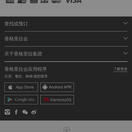
查找或预订
我们的目的地
香格里拉会
查找预订
会员计划概述
会议与宴会
关于香格里拉集团
加入香格里拉会
餐厅与酒吧
关于我们
我的账户
投资咨询
香格里拉会应用程序
了解更多
我们的酒店品牌
常见问题
职业发展
住宿、餐饮、购物 随想随享
香格里拉中心
联络我们
企业社会责任
香格里拉公寓
新闻稿
联系方式